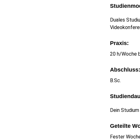
Studienmod
Duales Studiu
Videokonfere
Praxis:
20 h/Woche b
Abschluss
B.Sc.
Studiendau
Dein Studium
Geteilte W
Fester Woche