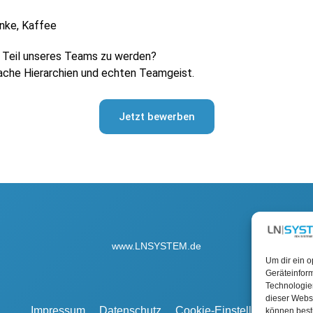
nke, Kaffee
t Teil unseres Teams zu werden?
lache Hierarchien und echten Teamgeist.
Jetzt bewerben
www.LNSYSTEM.de
Um dir ein o
Geräteinfor
Technologien
dieser Websi
Impressum
Datenschutz
Cookie-Einstellungen
können best