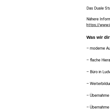
Das Duale Stu
Nähere Inform
https://www.
Was wir dir
– moderne Au
– flache Hie
– Büro in Lud
– Weiterbild
– Übernahme 
– Übernahme 